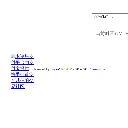
当前时区 GMT+8,
Powered by
Discuz!
5.5.0
© 2001-2007
Comsenz Inc.