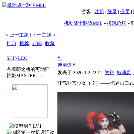
游客:
注册
|
登录
|
会员
|
机动战士联盟MSL
»
模玩论坛
»
‹‹ 上一主题
|
下一主题 ››
打印
|
推荐
|
订阅
|
收藏
标题: 狂气罪恶少女（？）——惊异山口式 哈莉.奎因
SHINLEO
#1
使用道具
有着萌之魂的可动狂，
发表于 2020-1-2 22:11
资料
短消息
神姬MASTER . ...
狂气罪恶少女（？）——惊异山口式 